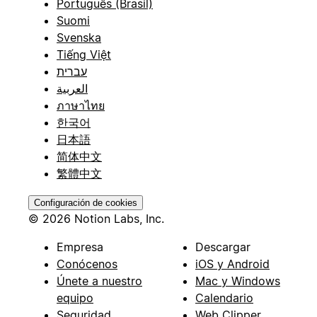
Português (Brasil)
Suomi
Svenska
Tiếng Việt
עברית
العربية
ภาษาไทย
한국어
日本語
简体中文
繁體中文
Configuración de cookies
© 2026 Notion Labs, Inc.
Empresa
Descargar
Conócenos
iOS y Android
Únete a nuestro
Mac y Windows
equipo
Calendario
Seguridad
Web Clipper