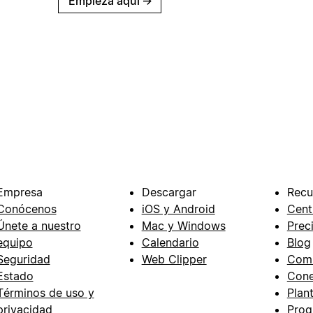
Empieza aquí
→
Empresa
Descargar
Recu
Conócenos
iOS y Android
Cent
Únete a nuestro
Mac y Windows
Prec
equipo
Calendario
Blog
Seguridad
Web Clipper
Com
Estado
Cone
Términos de uso y
Plant
privacidad
Prog