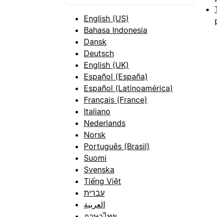
English (US)
Bahasa Indonesia
Dansk
Deutsch
English (UK)
Español (España)
Español (Latinoamérica)
Français (France)
Italiano
Nederlands
Norsk
Português (Brasil)
Suomi
Svenska
Tiếng Việt
עברית
العربية
ภาษาไทย