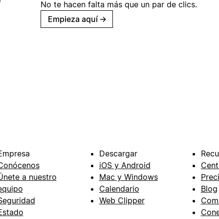
No te hacen falta más que un par de clics.
Empieza aquí
→
Empresa
Descargar
Recu
Conócenos
iOS y Android
Cent
Únete a nuestro
Mac y Windows
Prec
equipo
Calendario
Blog
Seguridad
Web Clipper
Com
Estado
Cone