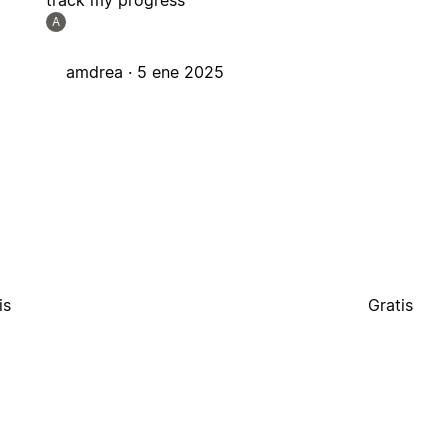
track my progress
A
amdrea ·
5 ene 2025
is
Gratis