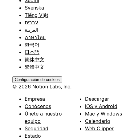
Suomi
Svenska
Tiếng Việt
עברית
العربية
ภาษาไทย
한국어
日本語
简体中文
繁體中文
Configuración de cookies
© 2026 Notion Labs, Inc.
Empresa
Descargar
Conócenos
iOS y Android
Únete a nuestro
Mac y Windows
equipo
Calendario
Seguridad
Web Clipper
Estado