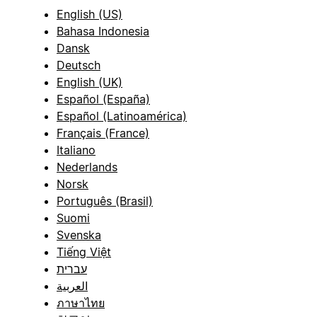
English (US)
Bahasa Indonesia
Dansk
Deutsch
English (UK)
Español (España)
Español (Latinoamérica)
Français (France)
Italiano
Nederlands
Norsk
Português (Brasil)
Suomi
Svenska
Tiếng Việt
עברית
العربية
ภาษาไทย