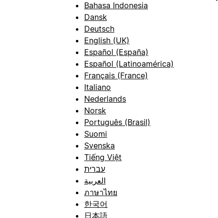
Bahasa Indonesia
Dansk
Deutsch
English (UK)
Español (España)
Español (Latinoamérica)
Français (France)
Italiano
Nederlands
Norsk
Português (Brasil)
Suomi
Svenska
Tiếng Việt
עברית
العربية
ภาษาไทย
한국어
日本語