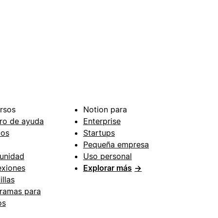
rsos
Notion para
ro de ayuda
Enterprise
ios
Startups
Pequeña empresa
unidad
Uso personal
xiones
Explorar más
→
illas
ramas para
os