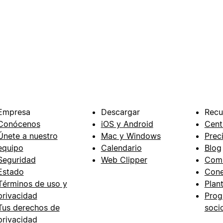
Empresa
Descargar
Recu
Conócenos
iOS y Android
Cent
Únete a nuestro
Mac y Windows
Prec
equipo
Calendario
Blog
Seguridad
Web Clipper
Com
Estado
Cone
Términos de uso y
Plant
privacidad
Prog
Tus derechos de
soci
privacidad