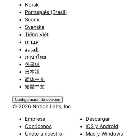
Norsk
Português (Brasil)
Suomi
Svenska
Tiếng Việt
עברית
العربية
ภาษาไทย
한국어
日本語
简体中文
繁體中文
Configuración de cookies
© 2026 Notion Labs, Inc.
Empresa
Descargar
Conócenos
iOS y Android
Únete a nuestro
Mac y Windows