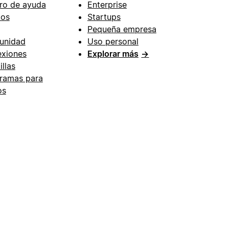
ro de ayuda
Enterprise
ios
Startups
Pequeña empresa
unidad
Uso personal
xiones
Explorar más
→
illas
ramas para
os