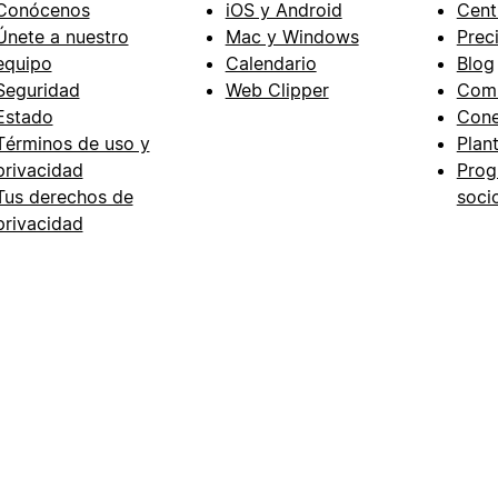
Conócenos
iOS y Android
Cent
Únete a nuestro
Mac y Windows
Prec
equipo
Calendario
Blog
Seguridad
Web Clipper
Com
Estado
Cone
Términos de uso y
Plant
privacidad
Prog
Tus derechos de
soci
privacidad