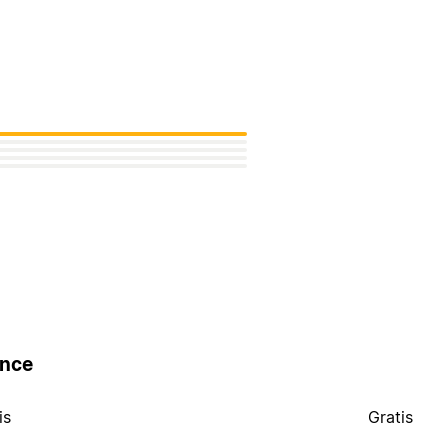
ence
is
Gratis