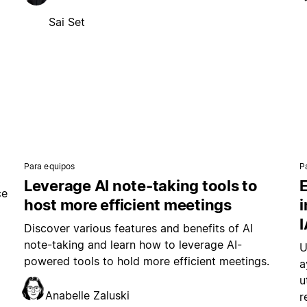
Sai Set
Para equipos
P
Leverage AI note-taking tools to
E
ce
host more efficient meetings
i
I
Discover various features and benefits of AI
note-taking and learn how to leverage AI-
U
powered tools to hold more efficient meetings.
a
u
Anabelle Zaluski
r