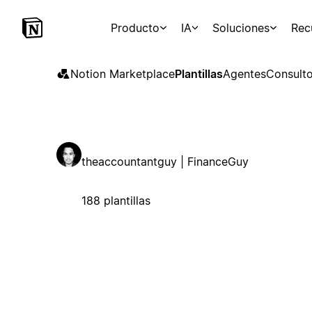
Producto
IA
Soluciones
Rec
Notion Marketplace
Plantillas
Agentes
Consulto
theaccountantguy | FinanceGuy
188 plantillas