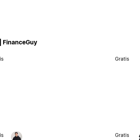
| FinanceGuy
is
Gratis
is
Gratis