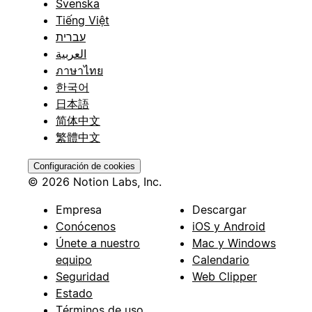
Svenska
Tiếng Việt
עברית
العربية
ภาษาไทย
한국어
日本語
简体中文
繁體中文
Configuración de cookies
© 2026 Notion Labs, Inc.
Empresa
Descargar
Conócenos
iOS y Android
Únete a nuestro
Mac y Windows
equipo
Calendario
Seguridad
Web Clipper
Estado
Términos de uso