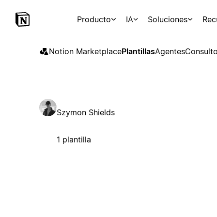
Producto
IA
Soluciones
Rec
Notion Marketplace
Plantillas
Agentes
Consulto
Szymon Shields
1 plantilla