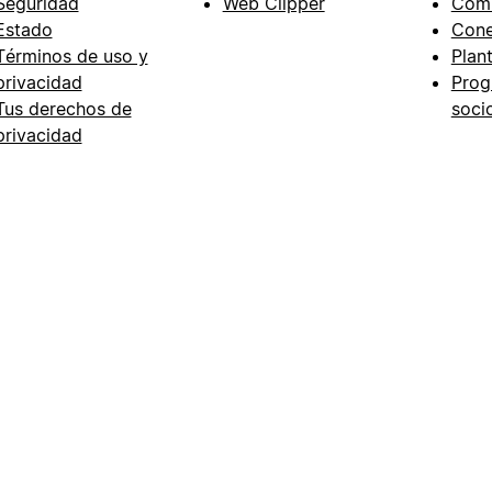
Seguridad
Web Clipper
Com
Estado
Cone
Términos de uso y
Plant
privacidad
Prog
Tus derechos de
soci
privacidad