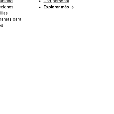
unidad
Uso personal
xiones
Explorar más
→
illas
ramas para
os