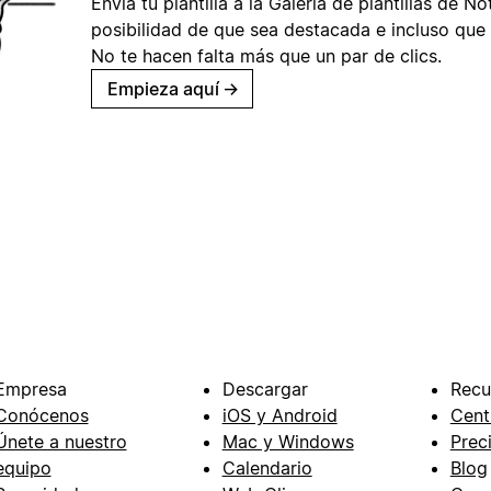
Envía tu plantilla a la Galería de plantillas de No
posibilidad de que sea destacada e incluso que 
No te hacen falta más que un par de clics.
Empieza aquí
→
Empresa
Descargar
Recu
Conócenos
iOS y Android
Cent
Únete a nuestro
Mac y Windows
Prec
equipo
Calendario
Blog