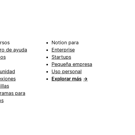
rsos
Notion para
ro de ayuda
Enterprise
ios
Startups
Pequeña empresa
unidad
Uso personal
xiones
Explorar más
→
illas
ramas para
os