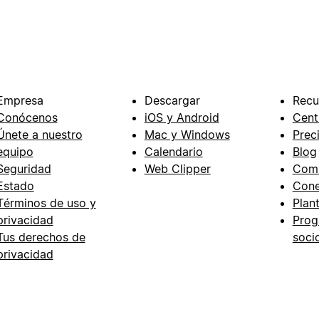
Empresa
Descargar
Recu
Conócenos
iOS y Android
Cent
Únete a nuestro
Mac y Windows
Prec
equipo
Calendario
Blog
Seguridad
Web Clipper
Com
Estado
Cone
Términos de uso y
Plant
privacidad
Prog
Tus derechos de
soci
privacidad