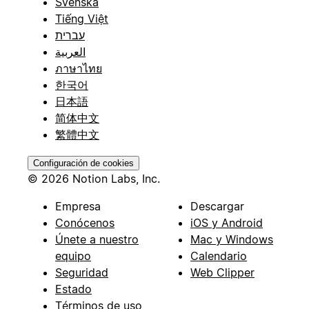
Svenska
Tiếng Việt
עברית
العربية
ภาษาไทย
한국어
日本語
简体中文
繁體中文
Configuración de cookies
© 2026 Notion Labs, Inc.
Empresa
Descargar
Conócenos
iOS y Android
Únete a nuestro
Mac y Windows
equipo
Calendario
Seguridad
Web Clipper
Estado
Términos de uso