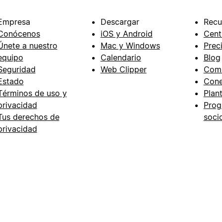
Empresa
Descargar
Recu
Conócenos
iOS y Android
Cent
Únete a nuestro
Mac y Windows
Prec
equipo
Calendario
Blog
Seguridad
Web Clipper
Com
Estado
Cone
Términos de uso y
Plant
privacidad
Prog
Tus derechos de
soci
privacidad