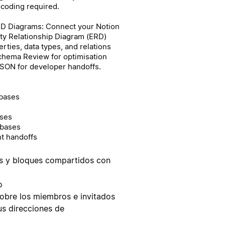
o coding required.
RD Diagrams: Connect your Notion
ity Relationship Diagram (ERD)
rties, data types, and relations
chema Review for optimisation
SON for developer handoffs.
abases
ases
abases
t handoffs
os y bloques compartidos con
o
sobre los miembros e invitados
sus direcciones de