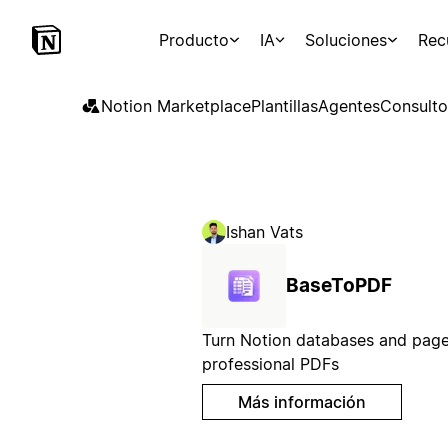
Producto
IA
Soluciones
Rec
Notion Marketplace
Plantillas
Agentes
Consulto
Ishan Vats
BaseToPDF
Turn Notion databases and page
professional PDFs
Más información