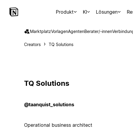
Produkt
KI
Lösungen
Re
Marktplatz
Vorlagen
Agenten
Berater/-innen
Verbindun
Creators
TQ Solutions
TQ Solutions
@taanquist_solutions
Operational business architect