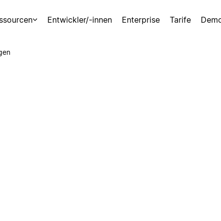
ssourcen
Entwickler/-innen
Enterprise
Tarife
Demo
gen