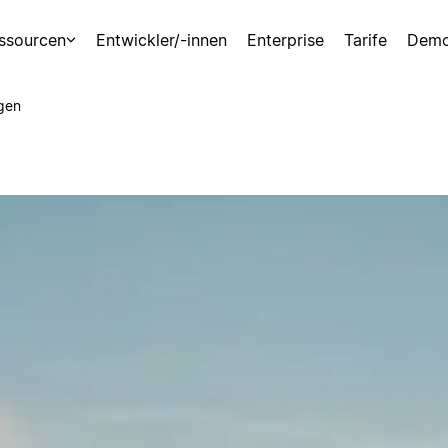
ssourcen
Entwickler/-innen
Enterprise
Tarife
Demo
gen