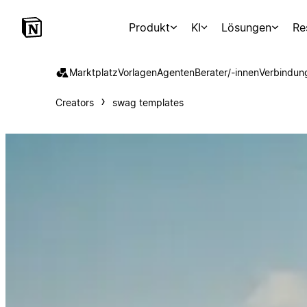
Produkt
KI
Lösungen
Re
Marktplatz
Vorlagen
Agenten
Berater/-innen
Verbindun
Creators
swag templates