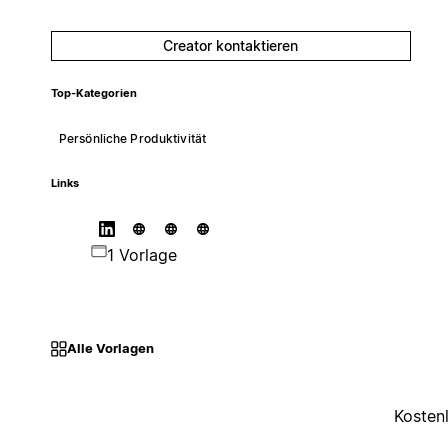
Creator kontaktieren
Top-Kategorien
Persönliche Produktivität
Links
1 Vorlage
Alle Vorlagen
Kosten