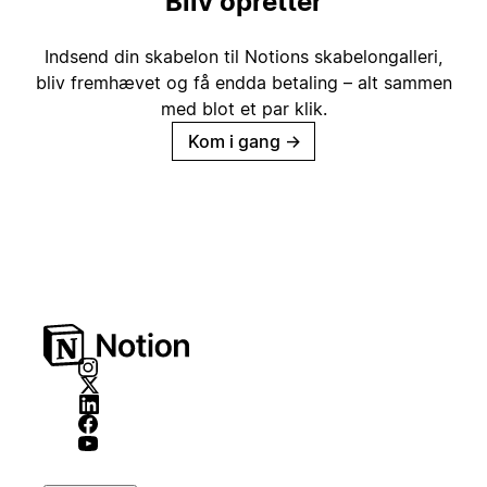
Bliv opretter
Indsend din skabelon til Notions skabelongalleri,
bliv fremhævet og få endda betaling – alt sammen
med blot et par klik.
Kom i gang
→