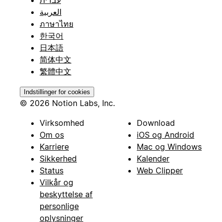
עברית
العربية
ภาษาไทย
한국어
日本語
简体中文
繁體中文
Indstillinger for cookies
© 2026 Notion Labs, Inc.
Virksomhed
Download
Om os
iOS og Android
Karriere
Mac og Windows
Sikkerhed
Kalender
Status
Web Clipper
Vilkår og
beskyttelse af
personlige
oplysninger