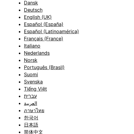
Dansk
Deutsch
English (UK)
Español (España)
Español (Latinoamérica)
Français (France)
Italiano
Nederlands
Norsk
Português (Brasil)
Suomi
Svenska
Tiếng Việt
עברית
العربية
ภาษาไทย
한국어
日本語
简体中文