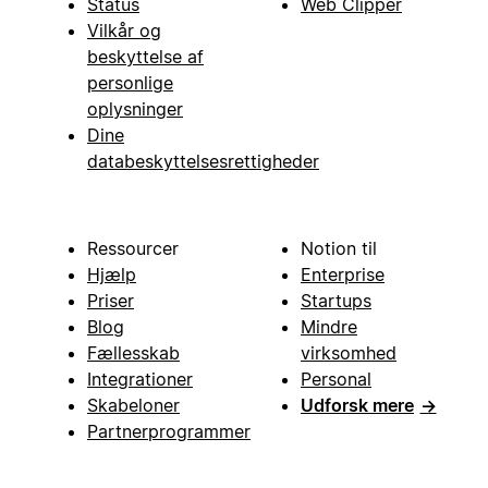
Status
Web Clipper
Vilkår og
beskyttelse af
personlige
oplysninger
Dine
databeskyttelsesrettigheder
Ressourcer
Notion til
Hjælp
Enterprise
Priser
Startups
Blog
Mindre
Fællesskab
virksomhed
Integrationer
Personal
Skabeloner
Udforsk mere
→
Partnerprogrammer