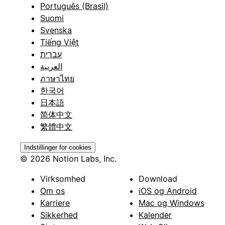
Português (Brasil)
Suomi
Svenska
Tiếng Việt
עברית
العربية
ภาษาไทย
한국어
日本語
简体中文
繁體中文
Indstillinger for cookies
© 2026 Notion Labs, Inc.
Virksomhed
Download
Om os
iOS og Android
Karriere
Mac og Windows
Sikkerhed
Kalender