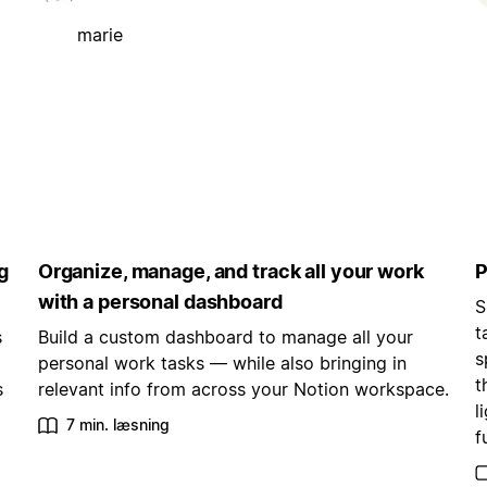
marie
g
Organize, manage, and track all your work
P
with a personal dashboard
S
t
s
Build a custom dashboard to manage all your
s
personal work tasks — while also bringing in
t
s
relevant info from across your Notion workspace.
l
7 min. læsning
f