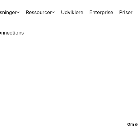
sninger
Ressourcer
Udviklere
Enterprise
Priser
nnections
Om d