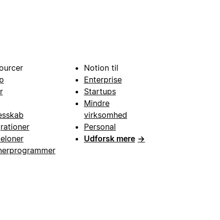
ourcer
Notion til
p
Enterprise
r
Startups
Mindre
esskab
virksomhed
grationer
Personal
eloner
Udforsk mere
→
nerprogrammer