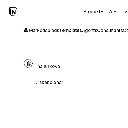
Produkt
AI
Lø
Markedsplads
Templates
Agents
Consultants
Co
Tina Iurkova
17 skabeloner