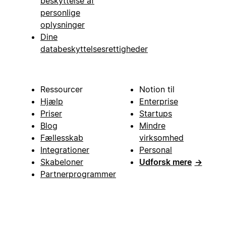
beskyttelse af
personlige
oplysninger
Dine
databeskyttelsesrettigheder
Ressourcer
Notion til
Hjælp
Enterprise
Priser
Startups
Blog
Mindre
Fællesskab
virksomhed
Integrationer
Personal
Skabeloner
Udforsk mere
→
Partnerprogrammer