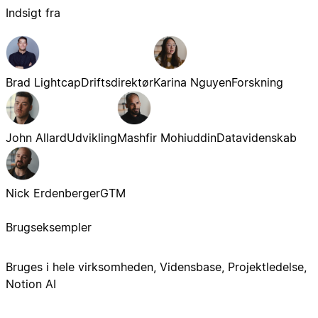
Indsigt fra
Brad Lightcap
Driftsdirektør
Karina Nguyen
Forskning
John Allard
Udvikling
Mashfir Mohiuddin
Datavidenskab
Nick Erdenberger
GTM
Brugseksempler
Bruges i hele virksomheden, Vidensbase, Projektledelse,
Notion AI