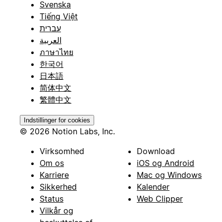
Svenska
Tiếng Việt
עברית
العربية
ภาษาไทย
한국어
日本語
简体中文
繁體中文
Indstillinger for cookies
© 2026 Notion Labs, Inc.
Virksomhed
Download
Om os
iOS og Android
Karriere
Mac og Windows
Sikkerhed
Kalender
Status
Web Clipper
Vilkår og