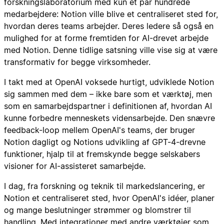
forskningslaboratorium med kun et par hundrede
medarbejdere: Notion ville blive et centraliseret sted for,
hvordan deres teams arbejder. Deres ledere så også en
mulighed for at forme fremtiden for AI-drevet arbejde
med Notion. Denne tidlige satsning ville vise sig at være
transformativ for begge virksomheder.
I takt med at OpenAI voksede hurtigt, udviklede Notion
sig sammen med dem – ikke bare som et værktøj, men
som en samarbejdspartner i definitionen af, hvordan AI
kunne forbedre menneskets vidensarbejde. Den snævre
feedback-loop mellem OpenAI's teams, der bruger
Notion dagligt og Notions udvikling af GPT-4-drevne
funktioner, hjalp til at fremskynde begge selskabers
visioner for AI-assisteret samarbejde.
I dag, fra forskning og teknik til markedslancering, er
Notion et centraliseret sted, hvor OpenAI's idéer, planer
og mange beslutninger strømmer og blomstrer til
handling. Med
integrationer med andre værktøjer som