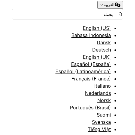
العربية
English (US)
Bahasa Indonesia
Dansk
Deutsch
English (UK)
Español (España)
Español (Latinoamérica)
Français (France)
Italiano
Nederlands
Norsk
Português (Brasil)
Suomi
Svenska
Tiếng Việt