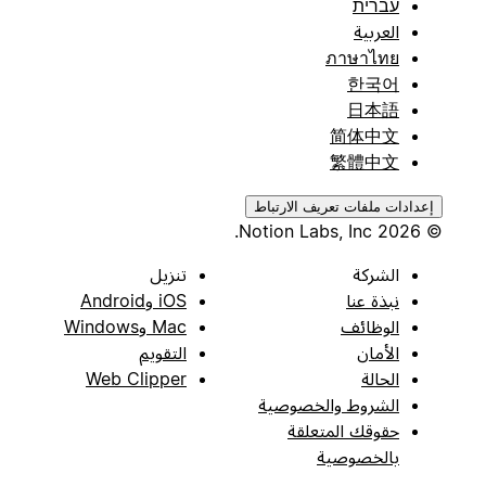
עברית
العربية
ภาษาไทย
한국어
日本語
简体中文
繁體中文
إعدادات ملفات تعريف الارتباط
© 2026 Notion Labs, Inc.
الشركة
تنزيل
نبذة عنا
iOS وAndroid
الوظائف
Mac وWindows
الأمان
التقويم
الحالة
Web Clipper
الشروط والخصوصية
حقوقك المتعلقة
بالخصوصية