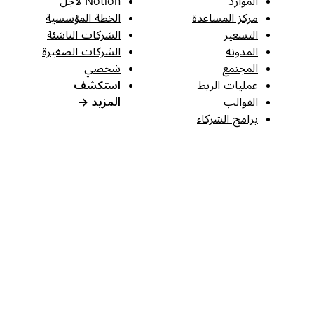
الموارد
Notion لأجل
مركز المساعدة
الخطة المؤسسية
التسعير
الشركات الناشئة
المدونة
الشركات الصغيرة
المجتمع
شخصي
عمليات الربط
استكشف
القوالب
المزيد
→
برامج الشركاء