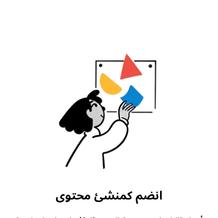
انضم كمنشئ محتوى