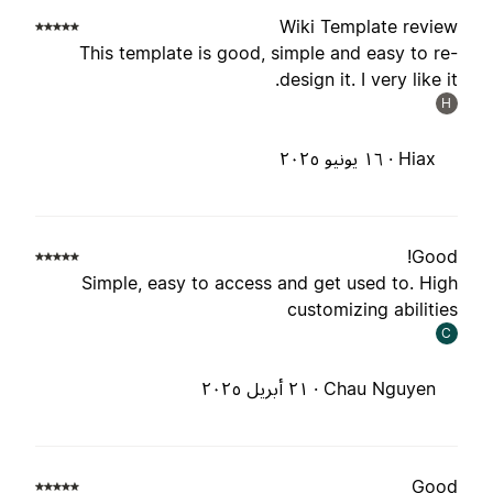
Wiki Template revie
This template is good, simple and easy to re
design it. I very like it
H
Hiax ·
١٦ يونيو ٢٠٢٥
Good
Simple, easy to access and get used to. Hig
customizing abilitie
C
Chau Nguyen ·
٢١ أبريل ٢٠٢٥
Goo