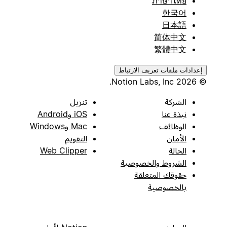
ภาษาไทย
한국어
日本語
简体中文
繁體中文
إعدادات ملفات تعريف الارتباط
© 2026 Notion Labs, Inc.
الشركة
تنزيل
نبذة عنا
iOS وAndroid
الوظائف
Mac وWindows
الأمان
التقويم
الحالة
Web Clipper
الشروط والخصوصية
حقوقك المتعلقة
بالخصوصية