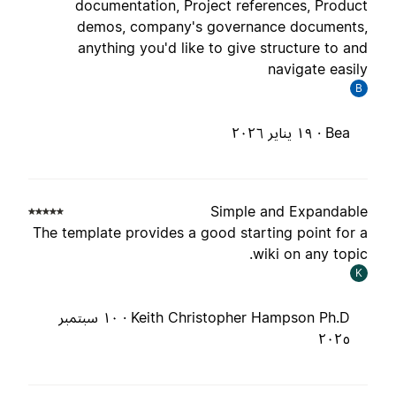
documentation, Project references, Produc
demos, company's governance documents
anything you'd like to give structure to an
navigate easil
B
Bea ·
١٩ يناير ٢٠٢٦
Simple and Expandabl
The template provides a good starting point for 
wiki on any topic
K
Keith Christopher Hampson Ph.D ·
١٠ سبتمبر
٢٠٢٥