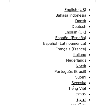
English (US)
Bahasa Indonesia
Dansk
Deutsch
English (UK)
Español (España)
Español (Latinoamérica)
Français (France)
Italiano
Nederlands
Norsk
Português (Brasil)
Suomi
Svenska
Tiếng Việt
עברית
العربية