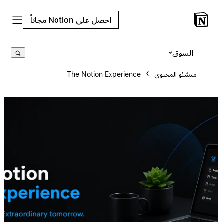
احصل على Notion مجاناً
السوق
منشئو المحتوى
The Notion Experience