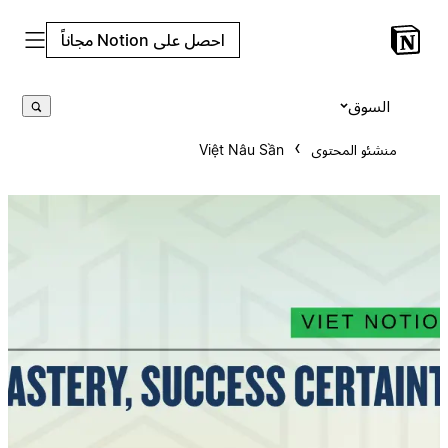
احصل على Notion مجاناً
السوق
منشئو المحتوى
Việt Nâu Sần