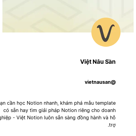
Việt Nâu Sần
@vietnausan
Dù bạn cần học Notion nhanh, khám phá mẫu template
có sẵn hay tìm giải pháp Notion riêng cho doanh
nghiệp - Việt Notion luôn sẵn sàng đồng hành và hỗ
trợ.