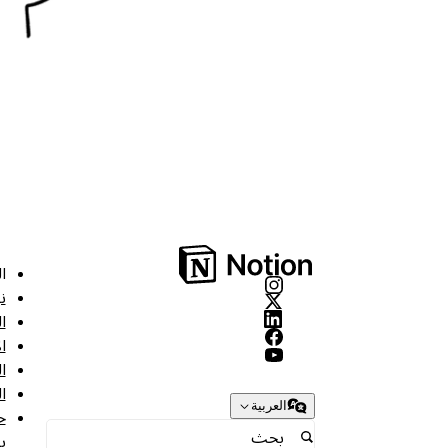
ا
ن
ا
ا
ا
ا
العربية
ح
ب