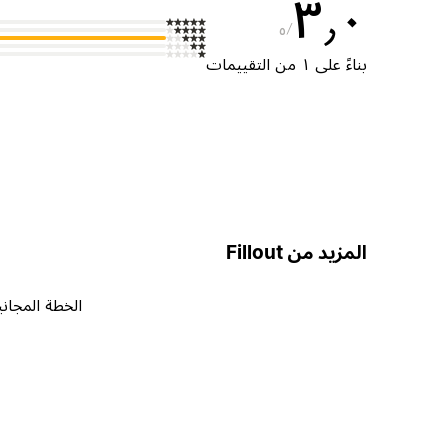
٣٫٠
٥
بناءً على ١ من التقييمات
المزيد من Fillout
الخطة المجاني