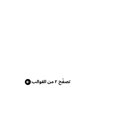
تصفّح ٢ من القوالب