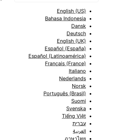
English (US)
Bahasa Indonesia
Dansk
Deutsch
English (UK)
Español (España)
Español (Latinoamérica)
Français (France)
Italiano
Nederlands
Norsk
Português (Brasil)
Suomi
Svenska
Tiếng Việt
עברית
العربية
ภาษาไทย