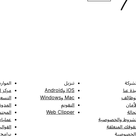
لشركة
تنزيل
الموارد
بذة عنا
iOS وAndroid
مركز ا
لوظائف
Mac وWindows
التسعي
لأمان
التقويم
المدون
لحالة
Web Clipper
المجتم
لشروط والخصوصية
عمليات
قوقك المتعلقة
القوال
الخصوصية
برامج 