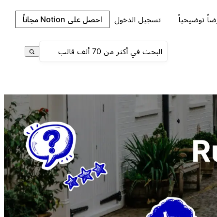
اً توضيحياً
تسجيل الدخول
احصل على Notion مجاناً