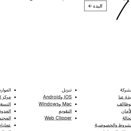
البدء
→
لشركة
تنزيل
الموارد
بذة عنا
iOS وAndroid
مركز ا
لوظائف
Mac وWindows
التسعي
لأمان
التقويم
المدون
لحالة
Web Clipper
المجتم
لشروط والخصوصية
عمليات