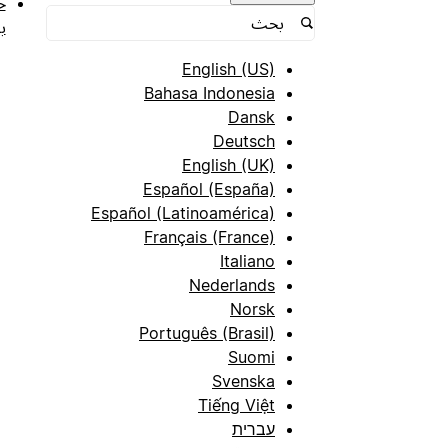
ح
ب
English (US)
Bahasa Indonesia
Dansk
Deutsch
English (UK)
Español (España)
Español (Latinoamérica)
Français (France)
Italiano
Nederlands
Norsk
Português (Brasil)
Suomi
Svenska
Tiếng Việt
עברית