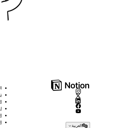
ا
ن
ا
ا
ا
ا
العربية