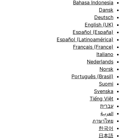
Bahasa Indonesia
Dansk
Deutsch
English (UK)
Español (España)
Español (Latinoamérica)
Français (France)
Italiano
Nederlands
Norsk
Português (Brasil)
Suomi
Svenska
Tiếng Việt
עברית
العربية
ภาษาไทย
한국어
日本語