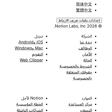
简体中文
繁體中文
إعدادات ملفات تعريف الارتباط
© 2026 Notion Labs, Inc.
الشركة
تنزيل
نبذة عنا
iOS وAndroid
الوظائف
Mac وWindows
الأمان
التقويم
الحالة
Web Clipper
الشروط والخصوصية
حقوقك المتعلقة
بالخصوصية
الموارد
Notion لأجل
مركز المساعدة
الخطة المؤسسية
التسعير
الشركات الناشئة