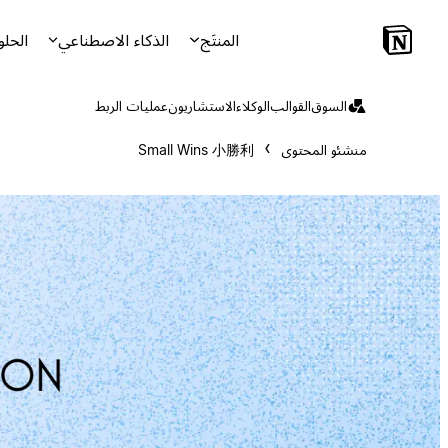
المنتَج
الذكاء الاصطناعي
الحلو
السوق
القوالب
الوكلاء
الاستشاريون
عمليات الربط
منشئو المحتوى
Small Wins 小勝利