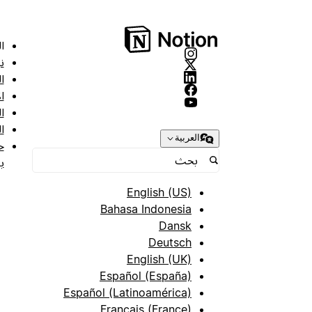
ا
ن
ا
ا
ا
ا
العربية
ح
ب
English (US)
Bahasa Indonesia
Dansk
Deutsch
English (UK)
Español (España)
Español (Latinoamérica)
Français (France)