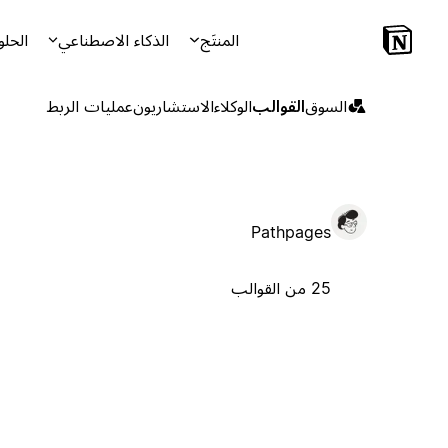
المنتَج
الذكاء الاصطناعي
الحلو
السوق
القوالب
الوكلاء
الاستشاريون
عمليات الربط
Pathpages
25 من القوالب