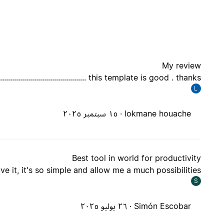
My review
this template is good . thanks ...............................................
L
lokmane houache ·
١٥ سبتمبر ٢٠٢٥
Best tool in world for productivity
ove it, it's so simple and allow me a much possibilities
S
Simón Escobar ·
٢٦ يوليو ٢٠٢٥