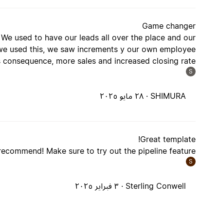
Game changer
We used to have our leads all over the place and our
r we used this, we saw increments y our own employee
s consequence, more sales and increased closing rate
S
SHIMURA ·
٢٨ مايو ٢٠٢٥
Great template!
ecommend! Make sure to try out the pipeline feature.
S
Sterling Conwell ·
٣ فبراير ٢٠٢٥