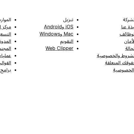
لشركة
تنزيل
الموارد
بذة عنا
iOS وAndroid
مركز ا
لوظائف
Mac وWindows
التسعي
لأمان
التقويم
المدون
لحالة
Web Clipper
المجتم
لشروط والخصوصية
عمليات
قوقك المتعلقة
القوال
الخصوصية
برامج 