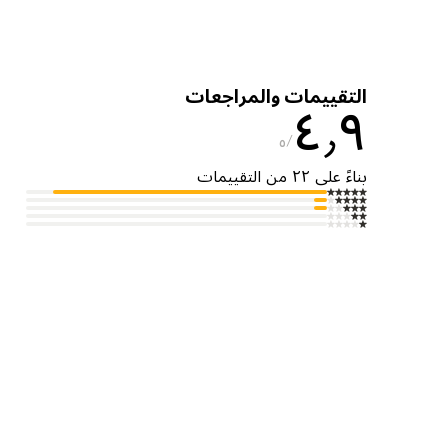
التقييمات والمراجعات
٤٫٩
٥
بناءً على ٢٢ من التقييمات