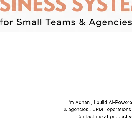
أ
ا
I'm Adnan , I build AI-Power
& agencies . CRM , operations
Contact me at
producti