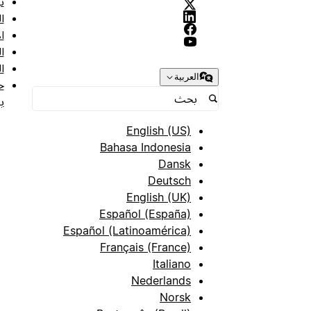
ن
ا
ا
ا
ا
العربية
ح
ب
English (US)
Bahasa Indonesia
Dansk
Deutsch
English (UK)
Español (España)
Español (Latinoamérica)
Français (France)
Italiano
Nederlands
Norsk