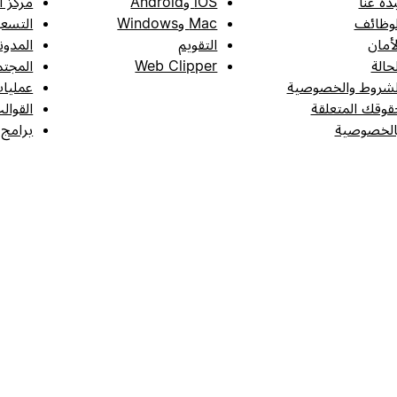
بذة عنا
iOS وAndroid
مركز ا
لوظائف
Mac وWindows
التسعي
لأمان
التقويم
المدون
لحالة
Web Clipper
المجتم
لشروط والخصوصية
عمليات
قوقك المتعلقة
القوال
الخصوصية
برامج 