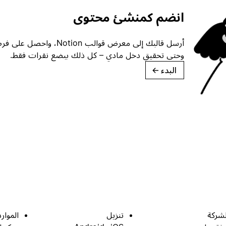
انضم كمنشئ محتوى
أرسل قالبك إلى معرض قوالب ion
وحتى تحقيق دخل مادي – كل ذلك ببضع نقرات فقط.
البدء
→
لشركة
تنزيل
الموارد