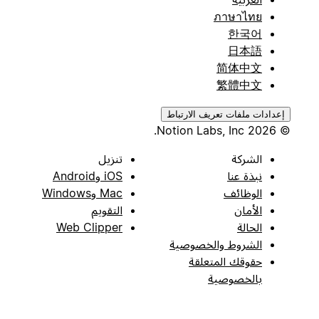
ภาษาไทย
한국어
日本語
简体中文
繁體中文
إعدادات ملفات تعريف الارتباط
© 2026 Notion Labs, Inc.
الشركة
تنزيل
نبذة عنا
iOS وAndroid
الوظائف
Mac وWindows
الأمان
التقويم
الحالة
Web Clipper
الشروط والخصوصية
حقوقك المتعلقة
بالخصوصية