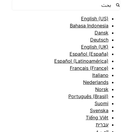
English (US)
Bahasa Indonesia
Dansk
Deutsch
English (UK)
Español (España)
Español (Latinoamérica)
Français (France)
Italiano
Nederlands
Norsk
Português (Brasil)
Suomi
Svenska
Tiếng Việt
עברית
العربية