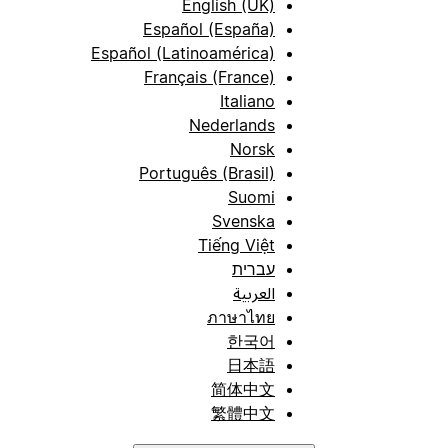
English (UK)
Español (España)
Español (Latinoamérica)
Français (France)
Italiano
Nederlands
Norsk
Português (Brasil)
Suomi
Svenska
Tiếng Việt
עברית
العربية
ภาษาไทย
한국어
日本語
简体中文
繁體中文