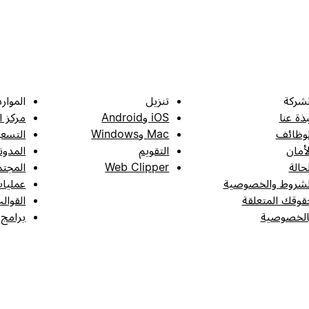
لشركة
تنزيل
الموارد
بذة عنا
iOS وAndroid
مركز ا
لوظائف
Mac وWindows
التسعي
لأمان
التقويم
المدون
لحالة
Web Clipper
المجتم
لشروط والخصوصية
عمليات
قوقك المتعلقة
القوال
الخصوصية
برامج 