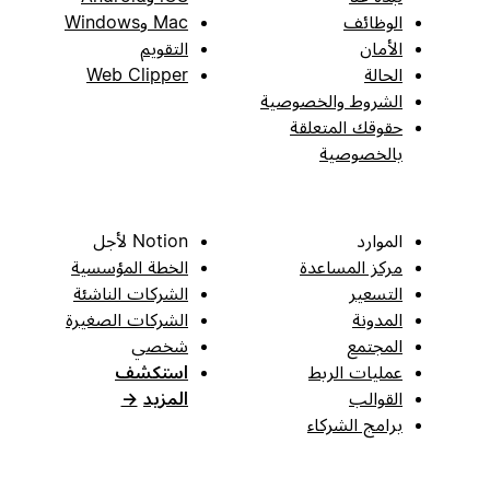
الوظائف
Mac وWindows
الأمان
التقويم
الحالة
Web Clipper
الشروط والخصوصية
حقوقك المتعلقة
بالخصوصية
الموارد
Notion لأجل
مركز المساعدة
الخطة المؤسسية
التسعير
الشركات الناشئة
المدونة
الشركات الصغيرة
المجتمع
شخصي
عمليات الربط
استكشف
القوالب
المزيد
→
برامج الشركاء