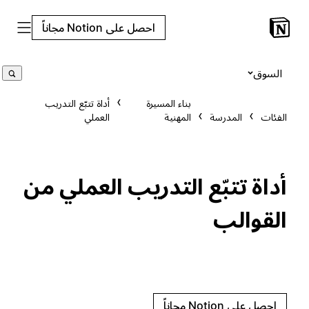
احصل على Notion مجاناً
السوق
بناء المسيرة
أداة تتبّع التدريب
الفئات
المدرسة
المهنية
العملي
أداة تتبّع التدريب العملي من
القوالب
احصل على Notion مجاناً