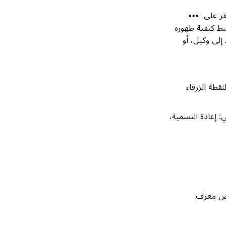
قر على
•••
بط كيفية ظهوره
إلى وكيل، أو
ثة. تعني النقطة الزرقاء
 إعادة التسمية،
ض معرف