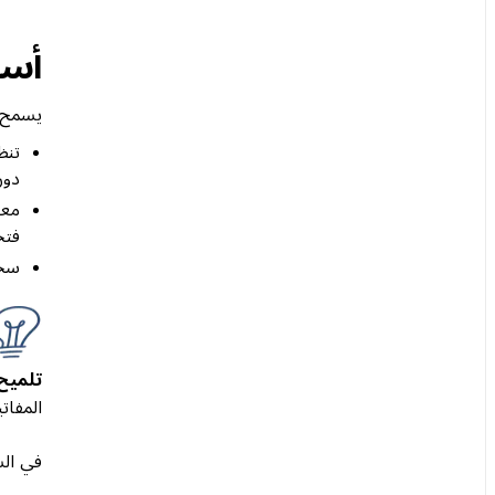
أسا
يسمح لك 
تنظ
دون
معر
فتح
سحب
تلميح
المفات
في الش