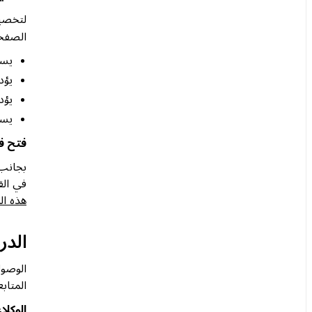
لتخصي
الصفحة
يسم
يؤد
يؤد
يسم
فتح في
بجانب 
في الق
هذه ال
الدردش
المتاب
الوكلاء