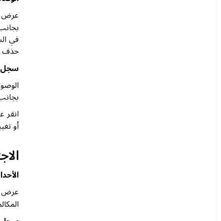
عرض ال
بجانب 
في الش
حذف و
سجل ا
بجانب 
انقر ع
أو تغي
الاج
الأحدا
عرض أي
المكال
سجل ا