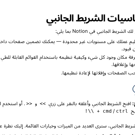
سيات الشريط الجانبي
الشريط الجانبي في Notion بما يلي:
يم عملك على مستويات غير محدودة — يمكنك تضمين صفحات داخ
 قيود.
فة مكان وجود كل شيء وكيفية تنظيمه باستخدام القوائم القابلة للطي 
ها وإغلاقها.
 الصفحات وإفلاتها لإعادة تنظيمها.
:
افتح الشريط الجانبي وأغلقه بالنقر على زري
و
. أو استخدم ا
<<
>>
يح
/
+
!
\\
cmd
ctrl
ريط الجانبي، سترى العديد من الميزات وخيارات القائمة. إليك نظرة ع