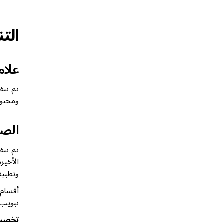
الت
علام
تم تنظ
ومحتوي
الصف
تم تنظ
الأخير
وتطبيقات 
أقسام 
تبويب 
تخصيص