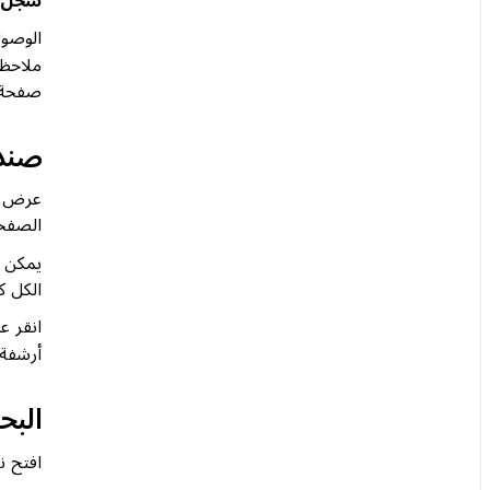
الوصول
ملاحظة
صفحة.
صندو
عرض جم
الصفحا
يمكن ل
الكل ك
انقر ع
أرشفة 
الب
افتح ن