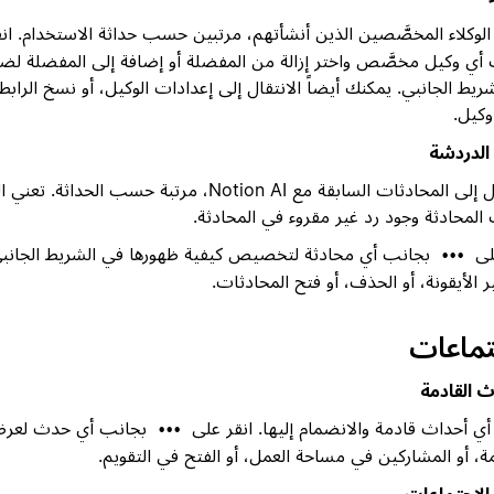
وكلاء المخصَّصين الذين أنشأتهم، مرتبين حسب حداثة الاستخدام. ان
أي وكيل مخصَّص واختر إزالة من المفضلة أو إضافة إلى المفضلة لض
ريط الجانبي. يمكنك أيضاً الانتقال إلى إعدادات الوكيل، أو نسخ الرابط 
كيل.
لدردشة
الوصول إلى المحادثات السابقة مع Notion AI، مرتبة حسب الحدا
المحادثة وجود رد غير مقروء في المحادثة.
لى
بجانب أي محادثة لتخصيص كيفية ظهورها في الشريط الجانبي:
•••
ير الأيقونة، أو الحذف، أو فتح المحادثات.
تماعات
ث القادمة
 أحداث قادمة والانضمام إليها. انقر على
بجانب أي حدث لعر
•••
مة، أو المشاركين في مساحة العمل، أو الفتح في التقويم.
لاجتماعات