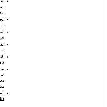
مبد
مسا
الخ
الب
إلى
الص
حول
الدرد
المزيد 
الا
لاج
صند
تم 
عمل
مقر
الم
هنا