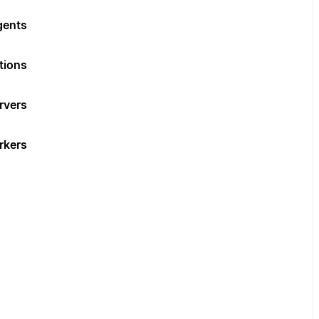
ents?
ions?
vers?
rkers?