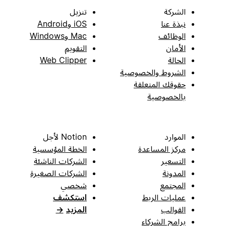
الشركة
تنزيل
نبذة عنا
iOS وAndroid
الوظائف
Mac وWindows
الأمان
التقويم
الحالة
Web Clipper
الشروط والخصوصية
حقوقك المتعلقة
بالخصوصية
الموارد
Notion لأجل
مركز المساعدة
الخطة المؤسسية
التسعير
الشركات الناشئة
المدونة
الشركات الصغيرة
المجتمع
شخصي
عمليات الربط
استكشف
القوالب
المزيد
→
برامج الشركاء