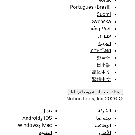
Português (Brasil)
Suomi
Svenska
Tiếng Việt
עברית
العربية
ภาษาไทย
한국어
日本語
简体中文
繁體中文
إعدادات ملفات تعريف الارتباط
© 2026 Notion Labs, Inc.
الشركة
تنزيل
نبذة عنا
iOS وAndroid
الوظائف
Mac وWindows
الأمان
التقويم