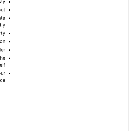
ay.
ut.
ata
ly.
ty.
on.
er.
the
lf.
our
ce.