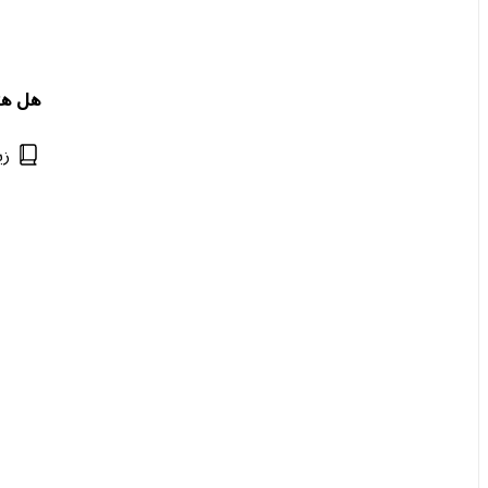
هل هن
زي