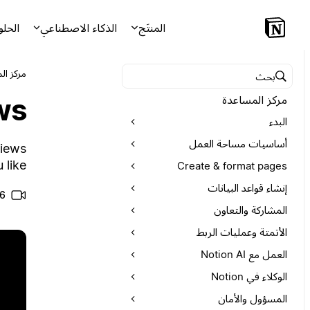
المنتَج
الذكاء الاصطناعي
الحلو
مركز ال
البحث في مركز المساعدة
ws
مركز المساعدة
البدء
أساسيات مساحة العمل
views
like!
Create & format pages
إنشاء قواعد البيانات
6 من الدقائق للفيد
المشاركة والتعاون
الأتمتة وعمليات الربط
العمل مع Notion AI
الوكلاء في Notion
المسؤول والأمان