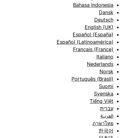
Bahasa Indonesia
Dansk
Deutsch
English (UK)
Español (España)
Español (Latinoamérica)
Français (France)
Italiano
Nederlands
Norsk
Português (Brasil)
Suomi
Svenska
Tiếng Việt
עברית
العربية
ภาษาไทย
한국어