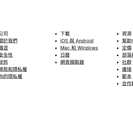
公司
下載
資源
關於我們
iOS 與 Android
幫助
職涯
Mac 和 Windows
定價
安全性
日曆
部落
狀態
網頁擷取器
社群
條款和隱私權
連接
你的隱私權
範本
合作