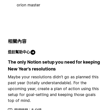
orion master
相關內容
造訪幫助中心
The only Notion setup you need for keeping
New Year’s resolutions
Maybe your resolutions didn’t go as planned this
past year (totally understandable). For the
upcoming year, create a plan of action using this
setup for goal-setting and keeping those goals
top of mind.
閱讀時間：8 分鐘