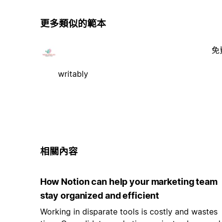
更多類似的範本
免
writably
相關內容
How Notion can help your marketing team
stay organized and efficient
Working in disparate tools is costly and wastes