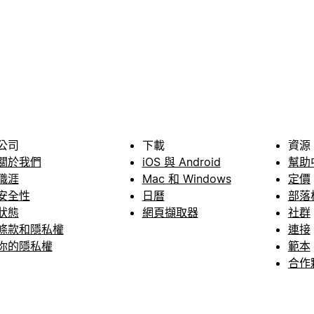
公司
下載
資源
關於我們
iOS 與 Android
幫助
職涯
Mac 和 Windows
定價
安全性
日曆
部落
狀態
網頁擷取器
社群
條款和隱私權
連接
你的隱私權
範本
合作