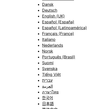
Dansk
Deutsch
English (UK)
Español (España)
Español (Latinoamérica)
Français (France)
Italiano
Nederlands
Norsk
Português (Brasil)
Suomi
Svenska
Tiếng Việt
עברית
العربية
ภาษาไทย
한국어
日本語