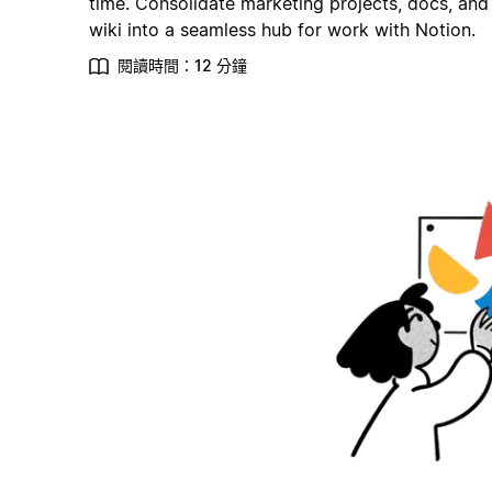
time. Consolidate marketing projects, docs, and
wiki into a seamless hub for work with Notion.
閱讀時間：12 分鐘