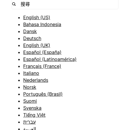
English (US)
Bahasa Indonesia
Dansk
Deutsch
English (UK)
Español (España)
Español (Latinoamérica)
Français (France)
Italiano
Nederlands
Norsk
Português (Brasil)
Suomi
Svenska
Tiếng Việt
עברית
العربية