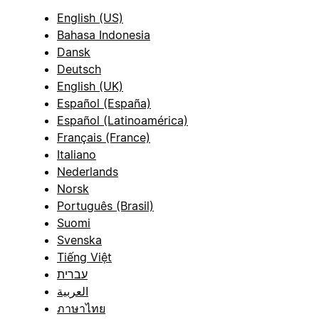
English (US)
Bahasa Indonesia
Dansk
Deutsch
English (UK)
Español (España)
Español (Latinoamérica)
Français (France)
Italiano
Nederlands
Norsk
Português (Brasil)
Suomi
Svenska
Tiếng Việt
עברית
العربية
ภาษาไทย