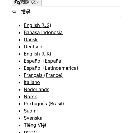
繁體中文
English (US)
Bahasa Indonesia
Dansk
Deutsch
English (UK)
Español (España)
Español (Latinoamérica)
Français (France)
Italiano
Nederlands
Norsk
Português (Brasil)
Suomi
Svenska
Tiếng Việt
עברית