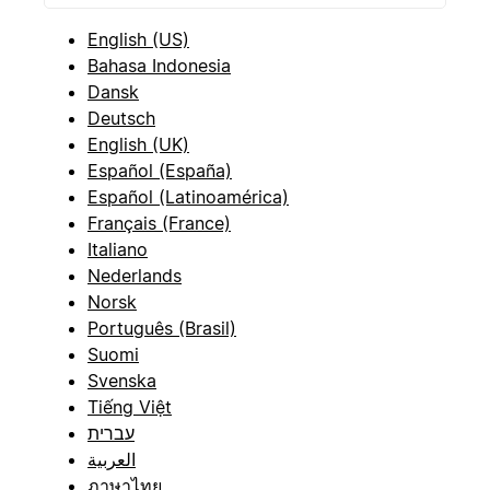
English (US)
Bahasa Indonesia
Dansk
Deutsch
English (UK)
Español (España)
Español (Latinoamérica)
Français (France)
Italiano
Nederlands
Norsk
Português (Brasil)
Suomi
Svenska
Tiếng Việt
עברית
العربية
ภาษาไทย